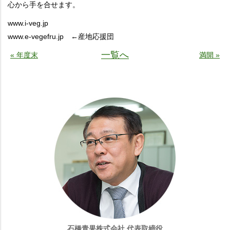
心から手を合せます。
www.i-veg.jp
www.e-vegefru.jp ←産地応援団
一覧へ
« 年度末
満開 »
石橋青果株式会社 代表取締役