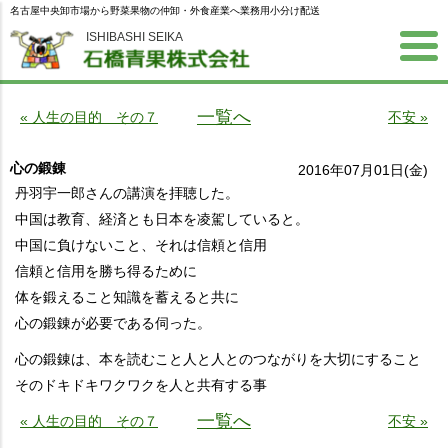
名古屋中央卸市場から野菜果物の仲卸・外食産業へ業務用小分け配送
ISHIBASHI SEIKA
一覧へ
« 人生の目的 その７
不安 »
心の鍛錬
2016年07月01日(金)
丹羽宇一郎さんの講演を拝聴した。
中国は教育、経済とも日本を凌駕していると。
中国に負けないこと、それは信頼と信用
信頼と信用を勝ち得るために
体を鍛えること知識を蓄えると共に
心の鍛錬が必要である伺った。
心の鍛錬は、本を読むこと人と人とのつながりを大切にすること
そのドキドキワクワクを人と共有する事
一覧へ
« 人生の目的 その７
不安 »