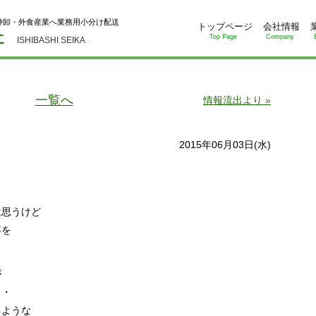
仲卸・外食産業へ業務用小分け配送
トップページ
会社情報
Top Page
Company
ISHIBASHI SEIKA
一覧へ
情報流出より »
2015年06月03日(水)
は思うけど
事を
が
・・
るような