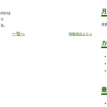
。
るのかは
より
月
する。
一覧へ
情報流出より »