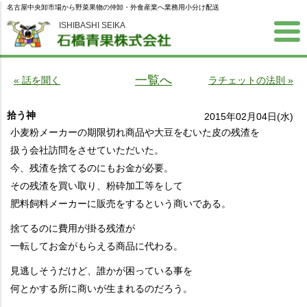
名古屋中央卸市場から野菜果物の仲卸・外食産業へ業務用小分け配送
ISHIBASHI SEIKA
一覧へ
« 話を聞く
ラチェットの法則 »
拾う神
2015年02月04日(水)
小麦粉メーカーの期限切れ商品や大豆をむいた皮の残渣を
扱う会社訪問をさせていただいた。
今、残渣を捨てるのにもお金が必要。
その残渣を買い取り、粉砕加工等をして
肥料飼料メーカーに販売をするという商いである。
捨てるのに費用が掛る残渣が
一転してお金がもらえる商品に代わる。
見逃しそうだけど、誰かが困っている事を
何とかする所に商いが生まれるのだろう。