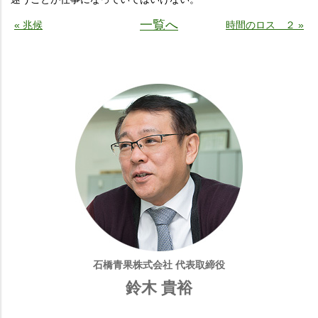
一覧へ
« 兆候
時間のロス ２ »
石橋青果株式会社 代表取締役
鈴木 貴裕