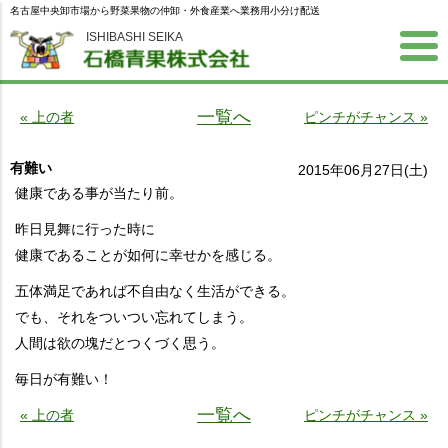
名古屋中央卸市場から野菜果物の仲卸・外食産業へ業務用小分け配送
ISHIBASHI SEIKA
一覧へ
« 上の者
ピンチがチャンス »
有難い
2015年06月27日(土)
健康である事が当たり前。
昨日見舞に行った時に
健康であることが如何に幸せかを感じる。
五体満足であれば不自由なく生活ができる。
でも、それをついつい忘れてしまう。
人間は欲の塊だとつくづく思う。
毎日が有難い！
一覧へ
« 上の者
ピンチがチャンス »