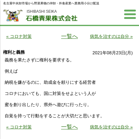
名古屋中央卸市場から野菜果物の仲卸・外食産業へ業務用小分け配送
ISHIBASHI SEIKA
一覧へ
« コロナ対策
病気を治すのは自分 »
権利と義務
2021年08月23日(月)
義務を果たさずに権利を要求する。
例えば
納税を嫌がるのに、助成金を頼りにする経営者
コロナにおいても、国に対策をせよという人が
蜜を創り出したり、県外へ遊びに行ったり。
自覚を持って行動をすることが大切だと思います。
一覧へ
« コロナ対策
病気を治すのは自分 »