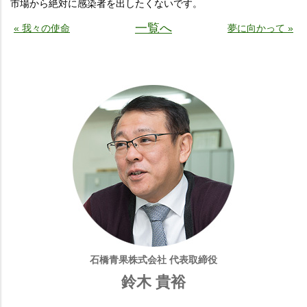
市場から絶対に感染者を出したくないです。
一覧へ
« 我々の使命
夢に向かって »
石橋青果株式会社 代表取締役
鈴木 貴裕