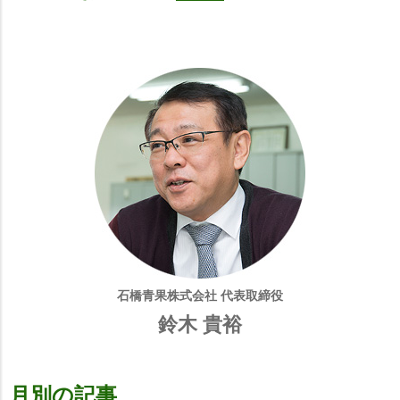
石橋青果株式会社 代表取締役
鈴木 貴裕
月別の記事