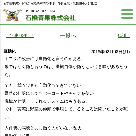
名古屋中央卸市場から野菜果物の仲卸・外食産業へ業務用小分け配送
ISHIBASHI SEIKA
一覧へ
« 平成28年2月
感謝 »
自動化
2016年02月08日(月)
トヨタの改善には自働化と言うのがある。
動ではなく働と言うのは、機械自体が働くという意味があるそう
だ。
でも、我々はまだ自動化もできていない。
野菜の仕訳にしてもバーコードやチップを使い
機械が仕訳してくれるシステムはもうある。
でも、実際に野菜の仲卸で事項しているところは聞いたことが無
い。
人件費の高騰と共に働く人がいない現状
自動化は必要。