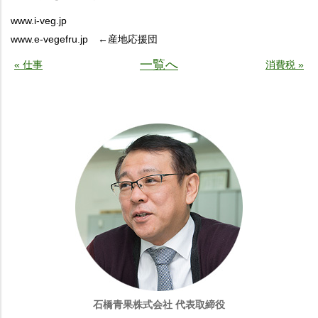
www.i-veg.jp
www.e-vegefru.jp ←産地応援団
一覧へ
« 仕事
消費税 »
石橋青果株式会社 代表取締役