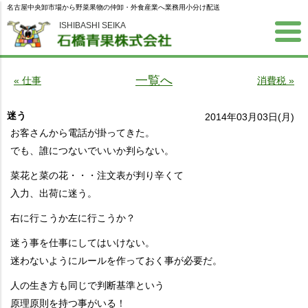
名古屋中央卸市場から野菜果物の仲卸・外食産業へ業務用小分け配送
ISHIBASHI SEIKA
一覧へ
« 仕事
消費税 »
迷う
2014年03月03日(月)
お客さんから電話が掛ってきた。
でも、誰につないでいいか判らない。
菜花と菜の花・・・注文表が判り辛くて
入力、出荷に迷う。
右に行こうか左に行こうか？
迷う事を仕事にしてはいけない。
迷わないようにルールを作っておく事が必要だ。
人の生き方も同じで判断基準という
原理原則を持つ事がいる！