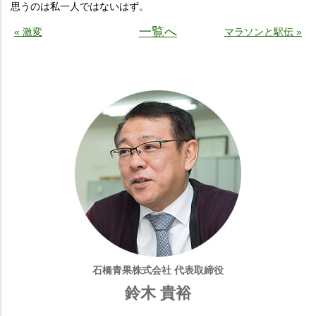
思うのは私一人ではないはず。
一覧へ
« 激変
マラソンと駅伝 »
石橋青果株式会社 代表取締役
鈴木 貴裕