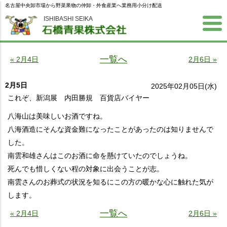
名古屋中央卸市場から野菜果物の仲卸・外食産業へ業務用小分け配送
ISHIBASHI SEIKA
一覧へ
« 2月4日
2月6日 »
2月5日
2025年02月05日(水)
これぞ、新潟展 内田勝規 百貨店バイヤー
八海山は美味しいお酒ですね。
八海酒造にそんな資金難になったことがあったのは知りませんで
した。
南雲和雄さんはこのお酒に命を懸けていたのでしょうね。
死んでも惜しくない程の対象に出会うことが志。
南雲さんのお葬式の状況を知るにこの方の暖かな心に触れた気が
します。
一覧へ
« 2月4日
2月6日 »