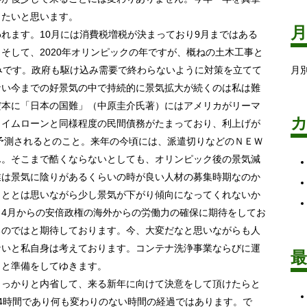
したいと思います。
れます。10月には消費税増税が決まっており9月まではある
そして、2020年オリンピックの年ですが、概ねの土木工事と
みです。政府も駆け込み需要で終わらないように対策を立てて
月
ない今までの好景気の中で持続的に景気拡大が続くのは私は難
だ本に「日本の国難」（中原圭介氏著）にはアメリカがリーマ
ライムローンと同様程度の民間債務がたまっており、利上げが
が予測されるとのこと。来年の今頃には、派遣切りなどのＮＥＷ
ん。そこまで酷くならないとしても、オリンピック後の景気減
業は景気に陰りがあるくらいの時が良い人材の募集時期なのか
こととは思いながら少し景気が下がり傾向になってくれないか
4月からの安倍政権の海外からの労働力の確保に期待をしてお
るのではと期待しております。今、大変だなと思いながらも人
ないと私自身は考えております。コンテナ洗浄事業ならびに運
々と準備をしてゆきます。
っかりと内省して、来る新年に向けて決意をして頂けたらと
4時間であり何も変わりのない時間の経過ではあります。で