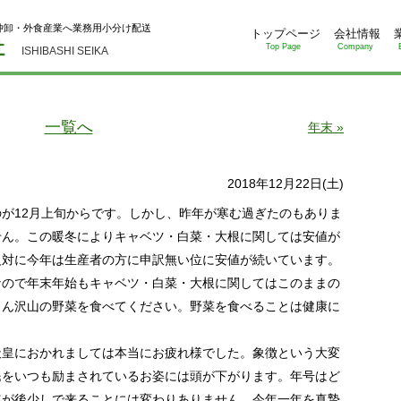
仲卸・外食産業へ業務用小分け配送
トップページ
会社情報
Top Page
Company
ISHIBASHI SEIKA
一覧へ
年末 »
2018年12月22日(土)
が12月上旬からです。しかし、昨年が寒む過ぎたのもありま
せん。この暖冬によりキャベツ・白菜・大根に関しては安値が
反対に今年は生産者の方に申訳無い位に安値が続いています。
なので年末年始もキャベツ・白菜・大根に関してはこのままの
さん沢山の野菜を食べてください。野菜を食べることは健康に
皇におかれましては本当にお疲れ様でした。象徴という大変
民をいつも励まされているお姿には頭が下がります。年号はど
年が後少しで来ることには変わりありません。今年一年を真摯