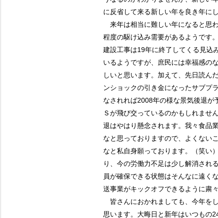
に反省して来る新しい年を良き年に
来年は相当に難しい年になると思わ
程度の駆け込み需要があるようです。
建設工事は19年に終了してくる見込
いるようですが、庶民には幸福感の
しいと思います。加えて、先日読ん
ンショックの引き金になったサブプ
なされれば2008年の様な景気後退
Ｓが飛び交っているのかもしれませ
退はやはり懸念されます。我々食品
なと思っておりますので、よくない
なと私自身願っております。（笑い）
り、今の労働力不足は少し解消され
員が確保できる状態はそんなに遠く
送事業がキックオフできるように粛
皆さんにおかれましても、今年をし
思います。大晦日と新年はいつもの2