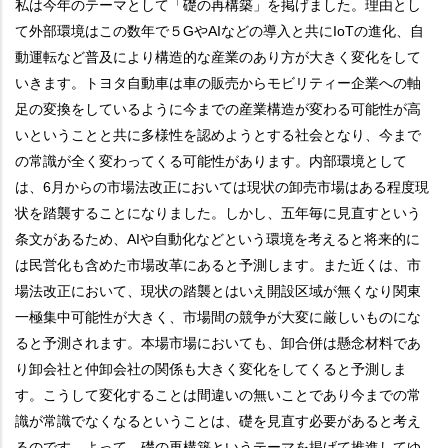
私は今年のテーマとして「礎の再構築」を掲げました。理由とし
て外部環境はこの数年で５GやAIなどの導入と共にIoTの進化、自
動運転など普及により構造的な産業のあり方が大きく変化をして
いきます。トヨタ自動車は車の販売からモビリティー企業への軸
足の変換をしているように今までの産業構造が変わる可能性が高
いということと共に多様性を認めようとする社会となり、今まで
の常識が全く変わってくる可能性があります。内部環境として
は、6月からの市場法改正においては現状の卸売市場はある程度現
状を踏襲することになりました。しかし、五年毎に見直すという
条文があるため、AIや自動化などという環境を考えると将来的に
は民営化も含めた市場改革にあると予測します。また近くは、市
場法改正において、現状の踏襲とはいえ開設区域が無くなり関東
一極集中可能性が大きく、市場間の競争が大変に厳しいものにな
ると予測されます。本場市場においても、卸合併は懸念材料であ
り卸会社と仲卸会社の関係も大きく変化をしてくると予測しま
す。こうして変化することは間違いの無いことであり今までの常
識が常識でなくなるということは、礎を見直す必要があると考え
るのです。よって、礎の再構築というテーマを掲げて推進してゆ