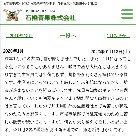
名古屋中央卸市場から野菜果物の仲卸・外食産業へ業務用小分け配送
ISHIBASHI SEIKA
一覧へ
« 2019年12月
1月みそか »
2020年1月
2020年01月18日(土)
昨年12月に名古屋は雪が降りませんでした。また、1月になっても
氷点下になることがありません。暖冬であり大根などは大きくな
りすぎて生食用では出荷できず、規格外がたくさん採れている様
です。生産者にとってはとても厳しい年末年始になっており、離
農が進まないことを祈るばかりです。先日も知多のキャベツ農家
さんと話していても初夏キャベツまで切れ間なく出荷できるので
はと言っていましたので加工用以外の生産者はとても苦しい状況
なのだろうと想像をします。市場事業部では乱売傾向のために苦
しい販売が続いておりますが、何とか乗り越えて欲しいと思いま
す。今月は2名の退社があり新天地での活躍を祈るばかりです。