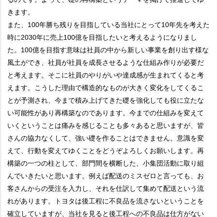
きます。
また、100年勝ち残りを目指している当社にとって10年先を考えた
時に2030年に売上100億を目指したいと考えるようになりまし
た。100億を目指す意味は社員の中から新しい事業を創り出す様な
風土ができ、社員が社員を成長させるような仕組み作りが必要だ
と考えます。そこに社員のやりがいや達成感が生まれてくると考
えます。こうした理由で構造的なものが大きく変化をしてくるこ
とが予測され、今まで積み上げてきた礎を強化しても役に立たな
い可能性があり再構築なのであります。今までの仕組みを変えて
いくということは痛みを感じることも多々あると思いますが、皆
さんの協力なくして、強い礎を作ることはできません。意識を変
えて、行動を変えてゆくことをどうぞよろしくお願いします。再
構築の一つの柱として、部門間を横断した、小集団活動に取り組
んでいきたいと思います。例えば配送のミスゼロと言っても、お
客さんからの受注を入力し、それを仕訳して集めて配送という流
れがあります。トヨタは後工程に不良品を流さないということを
確立していますが、当社を見ると後工程への不良品は仕方がない