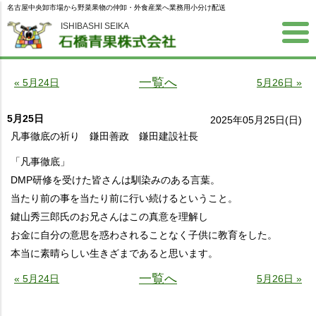
名古屋中央卸市場から野菜果物の仲卸・外食産業へ業務用小分け配送
ISHIBASHI SEIKA
一覧へ
« 5月24日
5月26日 »
5月25日
2025年05月25日(日)
凡事徹底の祈り 鎌田善政 鎌田建設社長
「凡事徹底」
DMP研修を受けた皆さんは馴染みのある言葉。
当たり前の事を当たり前に行い続けるということ。
鍵山秀三郎氏のお兄さんはこの真意を理解し
お金に自分の意思を惑わされることなく子供に教育をした。
本当に素晴らしい生きざまであると思います。
一覧へ
« 5月24日
5月26日 »