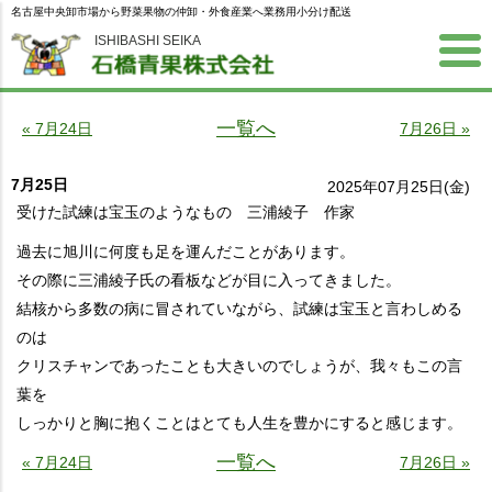
名古屋中央卸市場から野菜果物の仲卸・外食産業へ業務用小分け配送
ISHIBASHI SEIKA
一覧へ
« 7月24日
7月26日 »
7月25日
2025年07月25日(金)
受けた試練は宝玉のようなもの 三浦綾子 作家
過去に旭川に何度も足を運んだことがあります。
その際に三浦綾子氏の看板などが目に入ってきました。
結核から多数の病に冒されていながら、試練は宝玉と言わしめる
のは
クリスチャンであったことも大きいのでしょうが、我々もこの言
葉を
しっかりと胸に抱くことはとても人生を豊かにすると感じます。
一覧へ
« 7月24日
7月26日 »