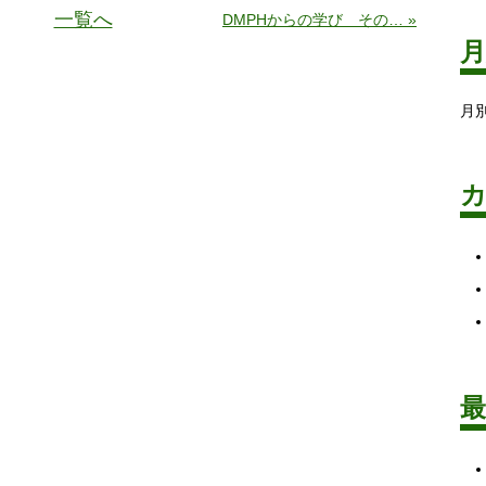
一覧へ
DMPHからの学び その… »
月