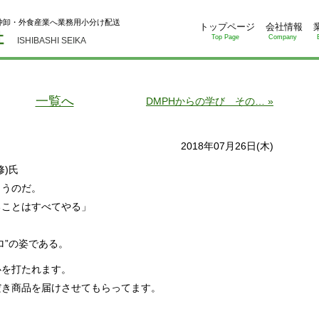
仲卸・外食産業へ業務用小分け配送
トップページ
会社情報
Top Page
Company
ISHIBASHI SEIKA
一覧へ
DMPHからの学び その… »
2018年07月26日(木)
)氏
らうのだ。
ことはすべてやる」
ロ”の姿である。
心を打たれます。
だき商品を届けさせてもらってます。