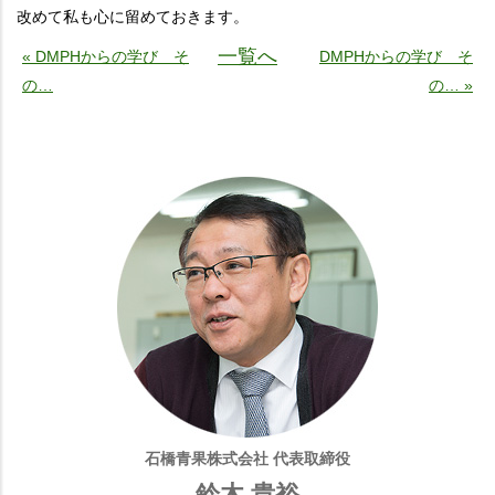
改めて私も心に留めておきます。
一覧へ
« DMPHからの学び そ
DMPHからの学び そ
の…
の… »
石橋青果株式会社 代表取締役
鈴木 貴裕