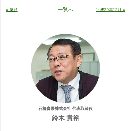
一覧へ
« 笑顔
平成29年12月 »
石橋青果株式会社 代表取締役
鈴木 貴裕