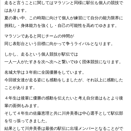
走ると言うことに関してはマラソンと同様に駅伝も個人の競技で
はあります。
夏の暑い中、この時期に向けて個人が練習にて自分の能力限界に
挑戦し・身体能力を強くし・自己の可能性を高めてゆきます。
マラソンであると同じチームの仲間が
同じ表彰台という目標に向かって争うライバルとなります。
しかし、走るという個人競技が駅伝では
一人一人がたすきを次へ次へと繋いでゆく団体競技になります。
名城大学は３年前に全国優勝をしています。
今回彼女達が走る姿にも感動をしましたが、それ以上に感動した
ことがあります。
４年生は後輩に優勝の感動を伝えたいと考え自分達はもとより後
輩の面倒もみます。
そして４年生の佐藤恵理と共に川井美香は中心選手として駅伝部
を引っ張ってきました。
結果として川井美香は最後の駅伝に出場メンバーとなることがで