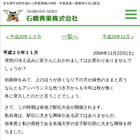
名古屋中央卸市場から野菜果物の仲卸・外食産業へ業務用小分け配送
ISHIBASHI SEIKA
一覧へ
« 平成20年１０月
平成20年12月 »
平成２０年１１月
2008年11月22日(土)
突然の冷え込みに皆さんにおかれましてはお変わりありませんで
しょうか？
街路樹をみて、上のほうが赤くなり下の方が緑色のままと言う
なんともアンバランスな色づき方からも今年は秋が無く
冬に突入したのだと言うことでしょう。
さて、この時期は各地で駅伝大会が開催されます。
私自身は、駅伝に大きな興味がある訳ではありませんが、
加来君と私の母校である名城大学の女子駅伝部に大きな興味を持
ちました。