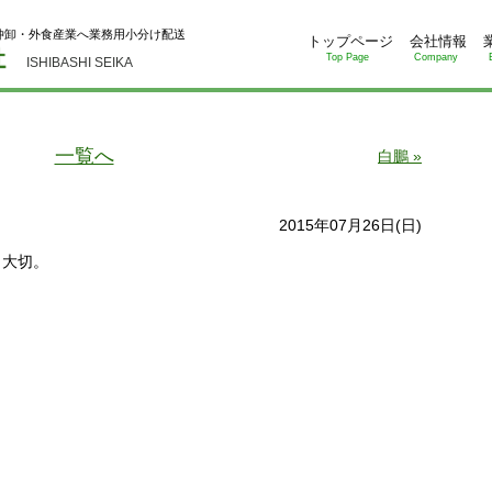
仲卸・外食産業へ業務用小分け配送
トップページ
会社情報
Top Page
Company
ISHIBASHI SEIKA
一覧へ
白鵬 »
2015年07月26日(日)
も大切。
。