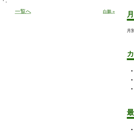
・・。
一覧へ
白鵬 »
月