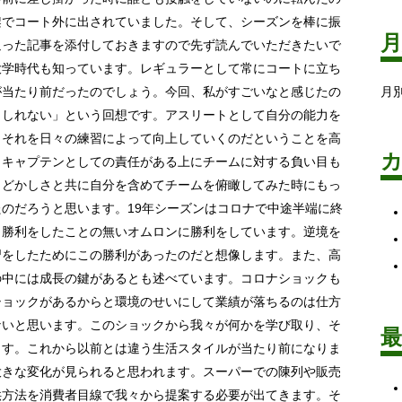
架でコート外に出されていました。そして、シーズンを棒に振
返った記事を添付しておきますので先ず読んでいただきたいで
大学時代も知っています。レギュラーとして常にコートに立ち
が当たり前だったのでしょう。今回、私がすごいなと感じたの
月
もしれない」という回想です。アスリートとして自分の能力を
、それを日々の練習によって向上していくのだということを高
。キャプテンとしての責任がある上にチームに対する負い目も
もどかしさと共に自分を含めてチームを俯瞰してみた時にもっ
のだろうと思います。19年シーズンはコロナで中途半端に終
も勝利をしたことの無いオムロンに勝利をしています。逆境を
習をしたためにこの勝利があったのだと想像します。また、高
の中には成長の鍵があるとも述べています。コロナショックも
ショックがあるからと環境のせいにして業績が落ちるのは仕方
ないと思います。このショックから我々が何かを学び取り、そ
ます。これから以前とは違う生活スタイルが当たり前になりま
大きな変化が見られると思われます。スーパーでの陳列や販売
供方法を消費者目線で我々から提案する必要が出てきます。そ