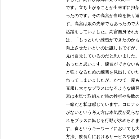
です。立ち上がることが出来ずに担
ったのです。その高宮が当時を振り
す。高宮は娘の先輩でもあったので
活躍をしていました。高宮自身それ
は、「もっといい練習ができたのか
向上させたいといのは誰しもですが
見は自覚しているのだと思いました
あったと思います。練習ができない
と強くなるための練習を見出していた
わってしまいましたが、かつて一度
克服し大きなプラスになるような練
宮は本気で取組んだ時の挫折や失敗
一緒だと私は感じています。コロナ
がないという考え方は本気度が足ら
れをプラスに転じる行動が求められ
す。食というキーワードにおいても
方法、飲食店におけるサービスや提