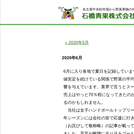
名古屋中央卸市場から野菜果物の
« 2020年5月
2020年6月
6月に入り各地で夏日を記録していま
値安定を続けている関係で野菜の平
響を与えています。業界で言うとス
売上はやっと70％程になってきたの
るのかもしれません。
当社は女子ハンドボールトップリーグ
年シーズンには会社の皆で応援に行き
（お詫びして敬称略）の記事が載って
ました。高宮が敵陣に走り込みゴー