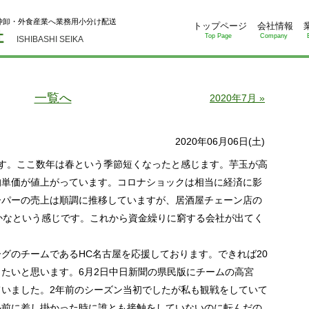
仲卸・外食産業へ業務用小分け配送
トップページ
会社情報
Top Page
Company
ISHIBASHI SEIKA
一覧へ
2020年7月 »
2020年06月06日(土)
す。ここ数年は春という季節短くなったと感じます。芋玉が高
均単価が値上がっています。コロナショックは相当に経済に影
ーパーの売上は順調に推移していますが、居酒屋チェーン店の
かなという感じです。これから資金繰りに窮する会社が出てく
のチームであるHC名古屋を応援しております。できれば20
たいと思います。6月2日中日新聞の県民版にチームの高宮
いました。2年前のシーズン当初でしたが私も観戦をしていて
ル前に差し掛かった時に誰とも接触をしていないのに転んだの